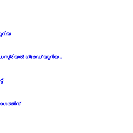
യൂറിയ
സ്ട്രിയൽ ഗ്രേഡ് യൂറിയ...
റ്
ോഗത്തിന്