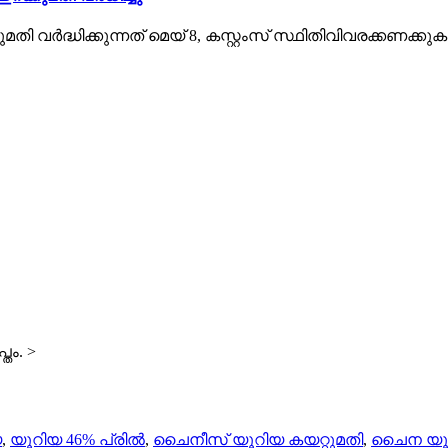
മതി വർദ്ധിക്കുന്നത് മെയ് 8, കസ്റ്റംസ് സ്ഥിതിവിവരക്കണ
തം.
>
യ
,
യൂറിയ 46% പ്രിൽ
,
ചൈനീസ് യൂറിയ കയറ്റുമതി
,
ചൈന യൂ