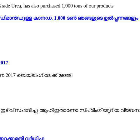
ിയ ഡിമാൻഡുള്ള കാനഡ, 1,000 ടൺ ഞങ്ങളുടെ ഉൽപ്പന്നങ്ങളും വ
2017
17 ബെയ്ജിംഗിലേക്ക് മടങ്ങി
ഇടിവ് സംഭവിച്ചു ആഹ്!ഇതാണോ സ്പ്രിംഗ് യൂറിയ വ്യവസാ
റക്കുമതി വർധിച്ചു