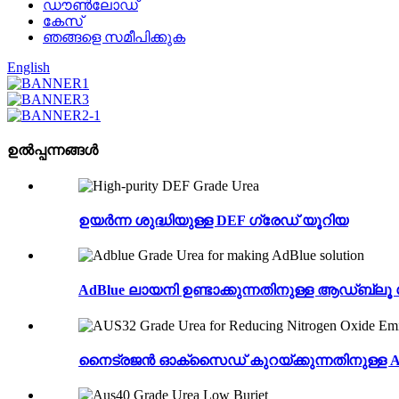
ഡൗൺലോഡ്
കേസ്
ഞങ്ങളെ സമീപിക്കുക
English
ഉൽപ്പന്നങ്ങൾ
ഉയർന്ന ശുദ്ധിയുള്ള DEF ഗ്രേഡ് യൂറിയ
AdBlue ലായനി ഉണ്ടാക്കുന്നതിനുള്ള ആഡ്ബ്ലൂ
നൈട്രജൻ ഓക്‌സൈഡ് കുറയ്ക്കുന്നതിനുള്ള AU