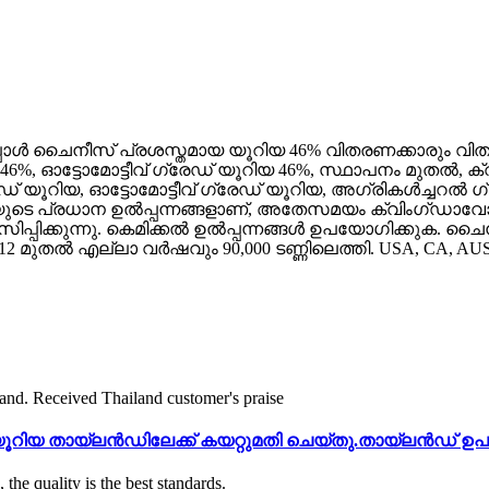
ായി, ഇപ്പോൾ ചൈനീസ് പ്രശസ്തമായ യൂറിയ 46% വിതരണക്കാര
 ഓട്ടോമോട്ടീവ് ഗ്രേഡ് യൂറിയ 46%, സ്ഥാപനം മുതൽ, ക്
 യൂറിയ, ഓട്ടോമോട്ടീവ് ഗ്രേഡ് യൂറിയ, അഗ്രികൾച്ചറൽ 
ോയുടെ പ്രധാന ഉൽപ്പന്നങ്ങളാണ്, അതേസമയം ക്വിംഗ്‌ഡാവോ
്പിക്കുന്നു. കെമിക്കൽ ഉൽപ്പന്നങ്ങൾ ഉപയോഗിക്കുക. ച
12 മുതൽ എല്ലാ വർഷവും 90,000 ടണ്ണിലെത്തി. USA, CA, AU
ൂറിയ തായ്‌ലൻഡിലേക്ക് കയറ്റുമതി ചെയ്തു.തായ്‌ലൻഡ് ഉപ