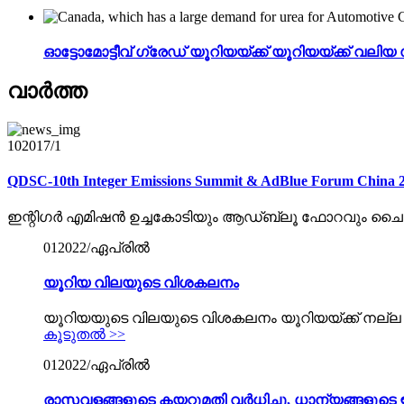
ഓട്ടോമോട്ടീവ് ഗ്രേഡ് യൂറിയയ്ക്ക് യൂറിയയ്ക്ക് വല
വാർത്ത
10
2017/1
QDSC-10th Integer Emissions Summit & AdBlue Forum China 
ഇന്റിഗർ എമിഷൻ ഉച്ചകോടിയും ആഡ്ബ്ലൂ ഫോറവും ചൈന 20
01
2022/ഏപ്രിൽ
യൂറിയ വിലയുടെ വിശകലനം
യൂറിയയുടെ വിലയുടെ വിശകലനം യൂറിയയ്ക്ക് നല്ല 
കൂടുതൽ >>
01
2022/ഏപ്രിൽ
രാസവളങ്ങളുടെ കയറ്റുമതി വർധിച്ചു, ധാന്യങ്ങളുടെ ഇ