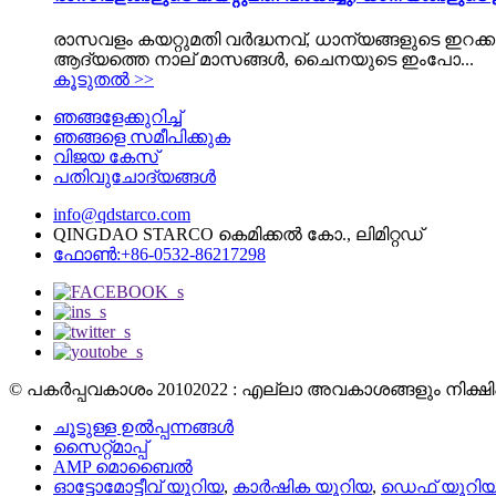
രാസവളം കയറ്റുമതി വർദ്ധനവ്, ധാന്യങ്ങളുടെ ഇറക്കു
ആദ്യത്തെ നാല് മാസങ്ങൾ, ചൈനയുടെ ഇംപോ...
കൂടുതൽ >>
ഞങ്ങളേക്കുറിച്ച്
ഞങ്ങളെ സമീപിക്കുക
വിജയ കേസ്
പതിവുചോദ്യങ്ങൾ
info@qdstarco.com
QINGDAO STARCO കെമിക്കൽ കോ., ലിമിറ്റഡ്
ഫോൺ:+86-0532-86217298
© പകർപ്പവകാശം 20102022 : എല്ലാ അവകാശങ്ങളും നിക്ഷിപ്
ചൂടുള്ള ഉൽപ്പന്നങ്ങൾ
സൈറ്റ്മാപ്പ്
AMP മൊബൈൽ
ഓട്ടോമോട്ടീവ് യൂറിയ
,
കാർഷിക യൂറിയ
,
ഡെഫ് യൂറി