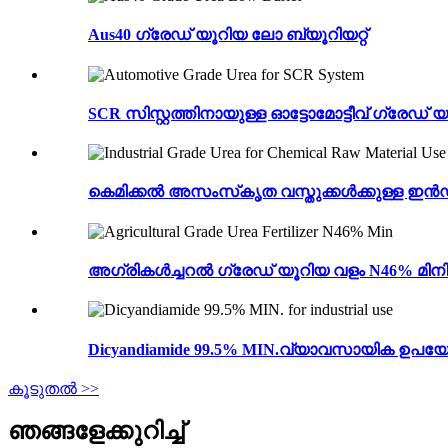
Aus40 ഗ്രേഡ് യൂറിയ ലോ ബ്യൂറിയറ്റ്
SCR സിസ്റ്റത്തിനായുള്ള ഓട്ടോമോട്ടീവ് ഗ്രേഡ് 
കെമിക്കൽ അസംസ്‌കൃത വസ്തുക്കൾക്കുള്ള ഇൻഡ
അഗ്രികൾച്ചറൽ ഗ്രേഡ് യൂറിയ വളം N46% മിനിറ്
Dicyandiamide 99.5% MIN.വ്യാവസായിക ഉപയ
കൂടുതൽ >>
ഞങ്ങളേക്കുറിച്ച്