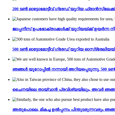
200 ടൺ ഓട്ടോമോട്ടീവ് ഗ്രേഡ് യൂറിയ ഫ്രാൻസിലേക്ക
ജാപ്പനീസ് ഉപഭോക്താക്കൾക്ക് യൂറിയയ്ക്ക് ഉയർന്ന 
500 ടൺ ഓട്ടോമോട്ടീവ് ഗ്രേഡ് യൂറിയ ഓസ്‌ട്രേലിയയി
ഞങ്ങൾ യൂറോപ്പിൽ നന്നായി അറിയപ്പെടുന്നു, 500 ടൺ
ചൈനയിലെ തായ്‌വാൻ പ്രവിശ്യയിലും, അവർ ഞങ്ങളുട
അതുപോലെ, മികച്ച ഉൽപ്പന്നം പിന്തുടരുന്നവരും ഞങ്ങള